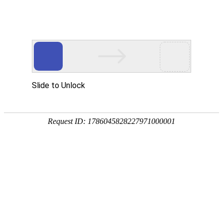
网站首页
产品中心
常见购买问题
液面覆
液面覆盖球
氧球。外观
边形覆盖球
查看详