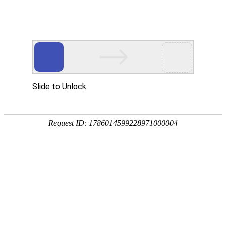
网站首页
产品中心
常见购买问题
液面覆
液面覆盖球
氧球。外观
边形覆盖球
查看详